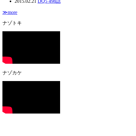
2015.02.21
DQ5 498話
≫more
ナゾトキ
ナゾカケ