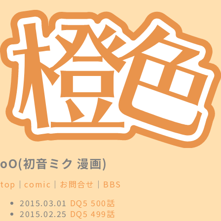
oO(初音ミク 漫画)
top
｜
comic
｜
お問合せ
｜
BBS
2015.03.01
DQ5 500話
2015.02.25
DQ5 499話