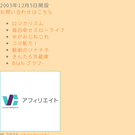
2005年12月5日開設
お問い合わせはこちら
ロジカリズム
毎日幸せスローライフ
ゆがみとねじれ
コマ斬り！
観劇のソナチネ
きんたろ冷蔵庫
Blah-ブラフ-
© 2026
abeatsushi