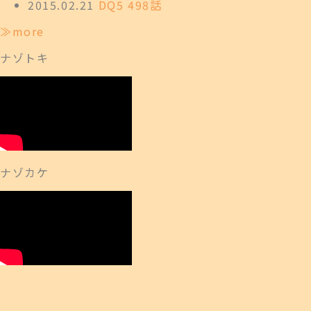
2015.02.21
DQ5 498話
≫more
ナゾトキ
ナゾカケ