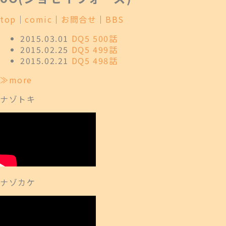
top
｜
comic
｜
お問合せ
｜
BBS
2015.03.01
DQ5 500話
2015.02.25
DQ5 499話
2015.02.21
DQ5 498話
≫more
ナゾトキ
ナゾカケ