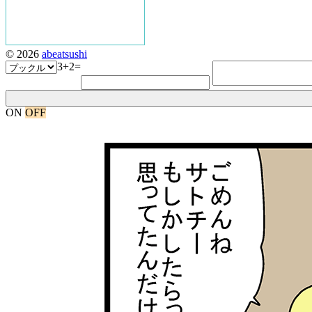
© 2026
abeatsushi
3+2=
ON
OFF